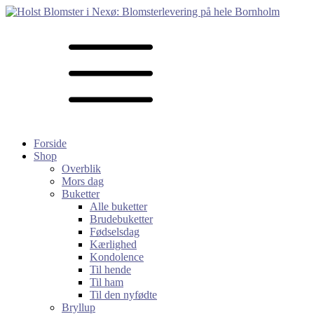
Forside
Shop
Overblik
Mors dag
Buketter
Alle buketter
Brudebuketter
Fødselsdag
Kærlighed
Kondolence
Til hende
Til ham
Til den nyfødte
Bryllup