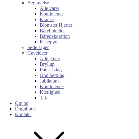
Begravelse
Alle varer
Kondolence
Kranse
Blomster Hjerter
Bårebuketter
Båredekoration
Kistepynt
Søde sager
Gaveideer
Alle gaver
Bryllup
Fødselsdag
God bedring
Jubilæum
Kondolence
Kærlighed
Tak
Om os
Døgnbutik
Kontakt