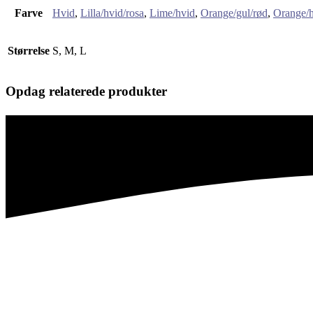
Farve
Hvid
,
Lilla/hvid/rosa
,
Lime/hvid
,
Orange/gul/rød
,
Orange/h
Størrelse
S, M, L
Opdag relaterede produkter