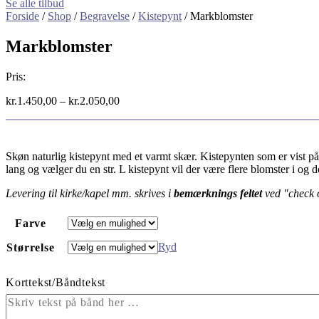
Se alle tilbud
Forside
/
Shop
/
Begravelse
/
Kistepynt
/ Markblomster
Markblomster
Pris:
kr.
1.450,00
–
kr.
2.050,00
Skøn naturlig kistepynt med et varmt skær. Kistepynten som er vist på 
lang og vælger du en str. L kistepynt vil der være flere blomster i og 
Levering til kirke/kapel mm. skrives i
bemærknings feltet
ved "check 
Farve
Ryd
Størrelse
Korttekst/Båndtekst