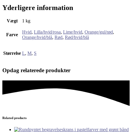
Yderligere information
Vægt
1 kg
Hvid
,
Lilla/hvid/rosa
,
Lime/hvid
,
Orange/gul/rød
,
Farve
Orange/hvid/blå
,
Rød
,
Rød/hvid/blå
Størrelse
L
,
M
,
S
Opdag relaterede produkter
Related products