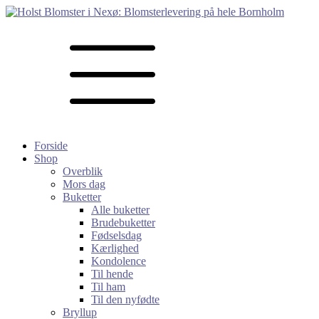
Forside
Shop
Overblik
Mors dag
Buketter
Alle buketter
Brudebuketter
Fødselsdag
Kærlighed
Kondolence
Til hende
Til ham
Til den nyfødte
Bryllup