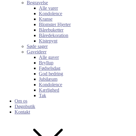
Begravelse
Alle varer
Kondolence
Kranse
Blomster Hjerter
Bårebuketter
Båredekoration
Kistepynt
Søde sager
Gaveideer
Alle gaver
Bryllup
Fødselsdag
God bedring
Jubilæum
Kondolence
Kærlighed
Tak
Om os
Døgnbutik
Kontakt