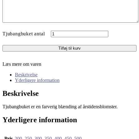
Tjubangbuket antal
Tilføj til kurv
Læs mere om varen
Beskrivelse
Yderligere information
Beskrivelse
Tjubangbuket er en farverig blænding af årstidensblomster.
Yderligere information
Pris
200
,
250
,
300
,
350
,
400
,
450
,
500