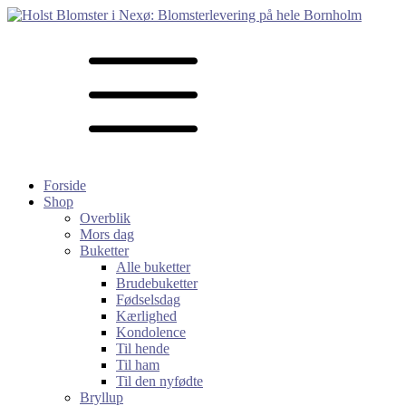
Forside
Shop
Overblik
Mors dag
Buketter
Alle buketter
Brudebuketter
Fødselsdag
Kærlighed
Kondolence
Til hende
Til ham
Til den nyfødte
Bryllup