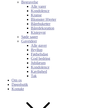
Begravelse
Alle varer
Kondolence
Kranse
Blomster Hjerter
Bårebuketter
Båredekoration
Kistepynt
Søde sager
Gaveideer
Alle gaver
Bryllup
Fødselsdag
God bedring
Jubilæum
Kondolence
Kærlighed
Tak
Om os
Døgnbutik
Kontakt