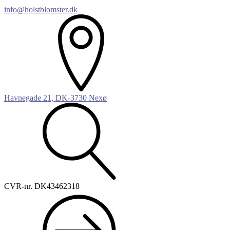
info@holstblomster.dk
Havnegade 21, DK-3730 Nexø
CVR-nr. DK43462318